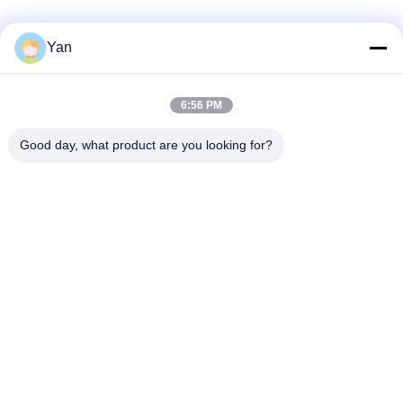
สื่อสังคม
Yan
6:56 PM
ติดต่อเร็ว
Good day, what product are you looking for?
โทร:
86-20-82038494
อีเมล
sales@szbely.com
ที่อยู่ :
ชั้น 4 อาคารเลขที่ 1 สวนอุตสาหกรรม HuaWei KeGu เมือง
Dalingshan เมืองตงกวน มณฑลกวางตุ้ง ประเทศจีน PC.:
523000
นโยบายความเป็นส่วนตัว
|
แผนผังเว็บไซต์