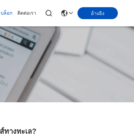
บล็อก
ติดต่อเรา
อ้างอิง
กส์ทางทะเล?