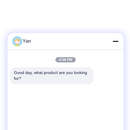
Yan
ติดต่อเร็ว
4:58 PM
โทร:
Good day, what product are you looking 
86-20-82038494
for?
อีเมล
sales@szbely.com
ที่อยู่ :
ชั้น 4 อาคารเลขที่ 1 สวนอุตสาหกรรม HuaWei
KeGu เมือง Dalingshan เมืองตงกวน มณฑล
กวางตุ้ง ประเทศจีน PC.: 523000