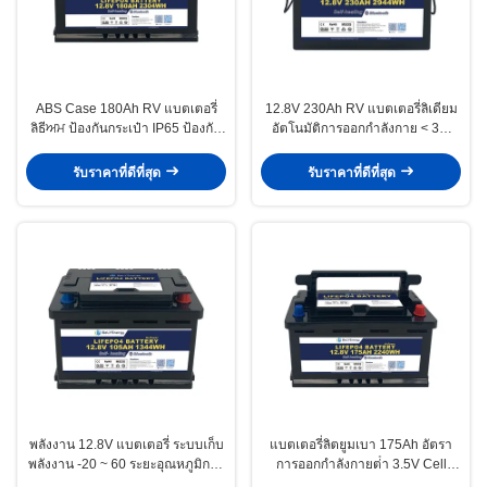
ABS Case 180Ah RV แบตเตอรี่
12.8V 230Ah RV แบตเตอรี่ลิเดียม
ลิธีਅਮ ป้องกันกระเป๋า IP65 ป้องกัน
อัตโนมัติการออกกําลังกาย < 3%
ความกระชับกําลัง 10V
เดือน
รับราคาที่ดีที่สุด
รับราคาที่ดีที่สุด
พลังงาน 12.8V แบตเตอรี่ ระบบเก็บ
แบตเตอรี่ลิตยูมเบา 175Ah อัตรา
พลังงาน -20 ~ 60 ระยะอุณหภูมิการ
การออกกําลังกายต่ํา 3.5V Cell
ปล่อย
Balancing