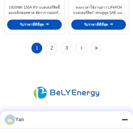
1920Wh 150A RV แบตเตอรี่ลิทธิี
ระยะเวลาใช้งานยาว LiFePO4
ยมเหล็กฟอสฟาต อัตราการออกกํา
แบตเตอรี่ลิตিয়ামบลูทูธ SAE แบบ
ลังกายต่ํา LiFePO4 เคมี
เทอร์มินัล ระยะอุณหภูมิที่กว้าง
รับราคาที่ดีที่สุด
รับราคาที่ดีที่สุด
1
2
3
สื่อสังคม
Yan