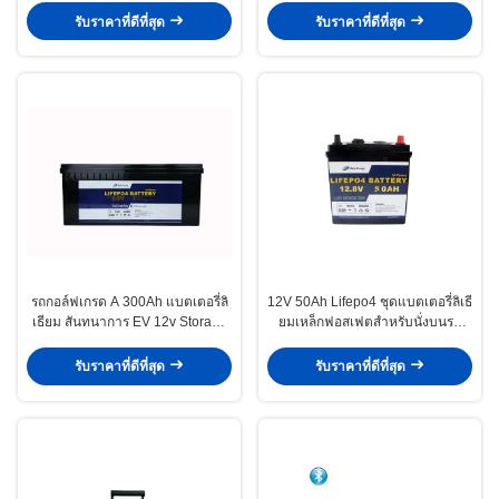
รับราคาที่ดีที่สุด
รับราคาที่ดีที่สุด
รถกอล์ฟเกรด A 300Ah แบตเตอรี่ลิ
12V 50Ah Lifepo4 ชุดแบตเตอรี่ลิเธี
เธียม สันทนาการ EV 12v Storage
ยมเหล็กฟอสเฟตสำหรับนั่งบนรถ
Battery
กอล์ฟ
รับราคาที่ดีที่สุด
รับราคาที่ดีที่สุด