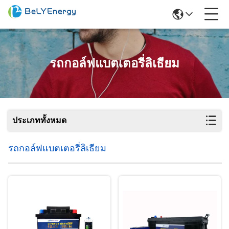
รถกอล์ฟแบตเตอรี่ลิเธียม
ประเภททั้งหมด
รถกอล์ฟแบตเตอรี่ลิเธียม