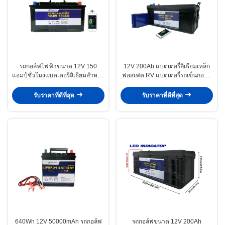
รถกอล์ฟไฟฟ้าขนาด 12V 150
12V 200Ah แบตเตอรี่ลิเธียมเหล็ก
แอมป์ชั่วโมงแบตเตอรี่ลิเธียมสำหรับ
ฟอสเฟต RV แบตเตอรี่รถเข็นกอล์ฟ
เรือผู้ลี้ภัย
ลิเธียม
รับราคาที่ดีที่สุด
รับราคาที่ดีที่สุด
640Wh 12V 50000mAh รถกอล์ฟ
รถกอล์ฟขนาด 12V 200Ah