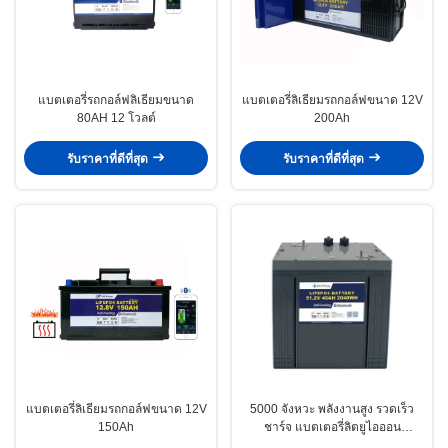
แบตเตอรี่รถกอล์ฟลิเธียมขนาด
แบตเตอรี่ลิเธียมรถกอล์ฟขนาด 12V
80AH 12 โวลต์
200Ah
รับราคาที่ดีที่สุด
รับราคาที่ดีที่สุด
แบตเตอรี่ลิเธียมรถกอล์ฟขนาด 12V
5000 จังหวะ พลังงานสูง รวดเร็ว
150Ah
ชาร์จ แบตเตอรี่ลิตยูไอออน
48V40Ah สําหรับกอล์ฟคาร์ท