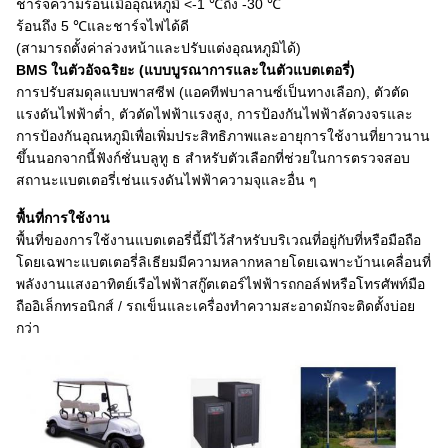
ชาร์จความร้อนเมื่ออุณหภูมิ <-1 ℃ถึง -30 ℃
ร้อนถึง 5 ℃และชาร์จไฟได้ดี
(สามารถตั้งค่าล่วงหน้าและปรับแต่งอุณหภูมิได้)
BMS ในตัวอัจฉริยะ (แบบบูรณาการและในตัวแบตเตอรี่)
การปรับสมดุลแบบพาสซีฟ (แอคทีฟบาลานซ์เป็นทางเลือก), ตัวตัด
แรงดันไฟฟ้าต่ำ, ตัวตัดไฟฟ้าแรงสูง, การป้องกันไฟฟ้าลัดวงจรและ
การป้องกันอุณหภูมิเพื่อเพิ่มประสิทธิภาพและอายุการใช้งานที่ยาวนาน
ขึ้นนอกจากนี้ฟังก์ชั่นบลูทู ธ สำหรับตัวเลือกที่ช่วยในการตรวจสอบ
สถานะแบตเตอรี่เช่นแรงดันไฟฟ้าความจุและอื่น ๆ
พื้นที่การใช้งาน
พื้นที่ของการใช้งานแบตเตอรี่นี้มีไว้สำหรับบริเวณที่อยู่กับที่หรือมือถือ
โดยเฉพาะแบตเตอรี่ลิเธียมมีความหลากหลายโดยเฉพาะบ้านเคลื่อนที่
พลังงานแสงอาทิตย์เรือไฟฟ้าสกู๊ตเตอร์ไฟฟ้ารถกอล์ฟหรือโทรศัพท์มือ
ถืออิเล็กทรอนิกส์ / รถเข็นและเครื่องทำความสะอาดมักจะติดตั้งบ่อย
กว่า