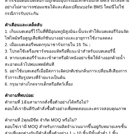
หากเชื่อมต่อแบตเตอรี่ไม่ถูกต้องอุปกรณ์อิเล็กทรอนิกส์ BMS จะเสียหาย
อย่างไม่สามารถซ่อมแซมได้และต้องเปลี่ยนบอร์ด BMS ใหม่นี่ไม่ใช่
กรณีการรับประกัน
คำเตือนและเคล็ดลับ
1. เก็บแบตเตอรี่ไว้ในที่ที่มีอุณหภูมิสูงมิฉะนั้นจะทำให้แบตเตอรี่ร้อนจัด
ไฟไหม้หรือสูญเสียฟังก์ชันบางอย่างและอายุการใช้งานลดลง
2. เมื่อแบตเตอรี่หมดกรุณาชาร์จภายใน 15 วัน；
3. โปรดใช้เครื่องชาร์จของแท้หรือที่แนะนำสำหรับแบตเตอรี่นี้
4. หากแบตเตอรี่รั่วและเข้าตาหรือผิวหนังอย่าเช็ดให้ล้างออกด้วยน้ำ
สะอาดแล้วไปพบแพทย์ทันที
5. อย่าใช้แบตเตอรี่เมื่อมีสภาวะผิดปกติเช่นกลิ่นการเปลี่ยนสีเสียงการ
รั่วการเสียรูปทรงที่ร้ายแรงเป็นต้น
6. กรุณาห่างไกลจากเด็กหรือสัตว์เลี้ยง
คำถามที่พบบ่อย:
คำถามที่ 1ฉันสามารถสั่งซื้อตัวอย่างได้หรือไม่?
ตอบได้เรายินดีรับคำสั่งซื้อตัวอย่างเพื่อทดสอบและตรวจสอบคุณภาพ
คำถามที่ 2คุณมีขีด จำกัด MOQ หรือไม่?
ตอบใช่เรามี MOQ สำหรับการผลิตจำนวนมากขึ้นอยู่กับหมายเลขชิ้น
ส่วนที่แตกต่างกันมีคำสั่งซื้อตัวอย่าง 1 ~ 10 ชิ้นมีขั้นต่ำต่ำ 1 ชิ้น