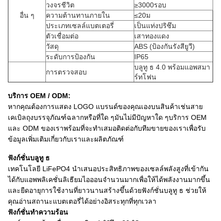
วงจรชีวิต
≥3000รอบ
อื่น ๆ
ความต้านทานภายใน
≤20ม
ประเภทเซลล์แบตเตอรี่
เป็นแท่งปริซึม
ตัวเชื่อมต่อ
เสาทองแดง
วัสดุ
ABS (ป้องกันรังสียูวี)
ระดับการป้องกัน
IP65
บลูทู ธ 4.0 พร้อมแอพสมา
การตรวจสอบ
ร์ทโฟน
บริการ OEM / ODM:
หากคุณต้องการแสดง LOGO แบรนด์ของคุณเองบนสินค้าเช่นสาย
เคเบิลถุงบรรจุภัณฑ์ฉลากหรือที่ใด ๆมันไม่มีปัญหาใด ๆบริการ OEM
และ ODM ของเราพร้อมที่จะทำเสมอติดต่อกับทีมขายของเราเพื่อรับ
ข้อมูลเพิ่มเติมเกี่ยวกับเราและผลิตภัณฑ์
ฟังก์ชั่นบลูทู ธ
เทคโนโลยี LiFePO4 นำเสนอประสิทธิภาพของเซลล์พลังสูงที่เข้ากัน
ได้กับแอพพลิเคชั่นลิเธียมไอออนจำนวนมากเพื่อให้ได้พลังงานมากขึ้น
และยืดอายุการใช้งานที่ยาวนานสร้างขึ้นด้วยฟังก์ชั่นบลูทู ธ ช่วยให้
คุณอ่านสถานะแบตเตอรี่ได้อย่างอิสระทุกที่ทุกเวลา
ฟังก์ชั่นทำความร้อน