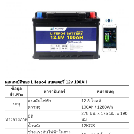
คุณสมบัติของ Lifepo4 แบตเตอรี่ 12v 100AH
ข้อมูล
พารามิเตอร์
หมายเหตุ
จำเพาะ
แรงดันไฟฟ้า
12.8 โวลต์
ระบุ
ความจุ
100Ah / 1280Wh
278 มม. x 175 มม. x 190
มิติ
ทางกายภาพ
มม
น้ำหนัก
12KGS
ช่วงแรงดันไฟฟ้าในการ