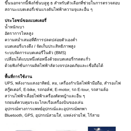
ขึ้นนอกจากนี้ฟังก์ชั่นบลูทู ธ สำหรับตัวเลือกที่ช่วยในการตรวจสอบ
สถานะแบตเตอรี่เช่นแรงดันไฟฟ้าความจุและอื่น ๆ
ประโยชน์ของแบตเตอรี่
น้ำหนักเบา
อัตราการไหลสูง
ความสม่ำเสมอที่ดีการปลดปล่อยตัวเองต่ำ
แบตเตอรี่แรงดึง / จัดเก็บประสิทธิภาพสูง
ระบบจัดการแบตเตอรี่ในตัว (BMS)
เปลี่ยนได้แบบหนึ่งต่อหนึ่งด้วยแบตเตอรี่กรดตะกั่ว
ด้วยฟังก์ชั่นการผลิตไฟฟ้าลัดวงจรปลอดภัยและเชื่อถือได้
พื้นที่การใช้งาน
UPS, พลังงานแสงอาทิตย์, ลม, เครื่องกำเนิดไฟฟ้ามือถือ, สำรองไฟ
สกู๊ตเตอร์, E-bike, รถกอล์ฟ, E-motor, รถ E-tour, รถสามล้อ
สว่านไฟฟ้าเลื่อยไฟฟ้าเครื่องตัดหญ้าและอื่น ๆ
รถยนต์ควบคุมระยะไกลเรือเครื่องบินของเล่น
อุปกรณ์ทางการแพทย์อุปกรณ์และอุปกรณ์พกพา
Bluetooth, GPS, อุปกรณ์สวมใส่, แหล่งจ่ายไฟ, ไร้สาย