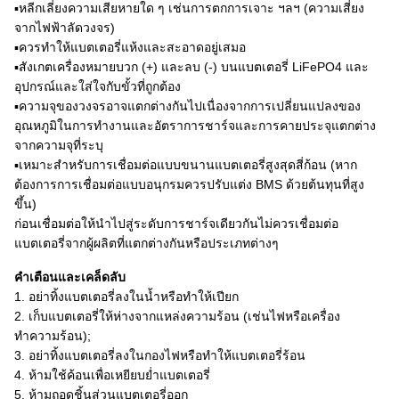
▪หลีกเลี่ยงความเสียหายใด ๆ เช่นการตกการเจาะ ฯลฯ (ความเสี่ยง
จากไฟฟ้าลัดวงจร)
▪ควรทำให้แบตเตอรี่แห้งและสะอาดอยู่เสมอ
▪สังเกตเครื่องหมายบวก (+) และลบ (-) บนแบตเตอรี่ LiFePO4 และ
อุปกรณ์และใส่ใจกับขั้วที่ถูกต้อง
▪ความจุของวงจรอาจแตกต่างกันไปเนื่องจากการเปลี่ยนแปลงของ
อุณหภูมิในการทำงานและอัตราการชาร์จและการคายประจุแตกต่าง
จากความจุที่ระบุ
▪เหมาะสำหรับการเชื่อมต่อแบบขนานแบตเตอรี่สูงสุดสี่ก้อน (หาก
ต้องการการเชื่อมต่อแบบอนุกรมควรปรับแต่ง BMS ด้วยต้นทุนที่สูง
ขึ้น)
ก่อนเชื่อมต่อให้นำไปสู่ระดับการชาร์จเดียวกันไม่ควรเชื่อมต่อ
แบตเตอรี่จากผู้ผลิตที่แตกต่างกันหรือประเภทต่างๆ
คำเตือนและเคล็ดลับ
1. อย่าทิ้งแบตเตอรี่ลงในน้ำหรือทำให้เปียก
2. เก็บแบตเตอรี่ให้ห่างจากแหล่งความร้อน (เช่นไฟหรือเครื่อง
ทำความร้อน);
3. อย่าทิ้งแบตเตอรี่ลงในกองไฟหรือทำให้แบตเตอรี่ร้อน
4. ห้ามใช้ค้อนเพื่อเหยียบย่ำแบตเตอรี่
5. ห้ามถอดชิ้นส่วนแบตเตอรี่ออก