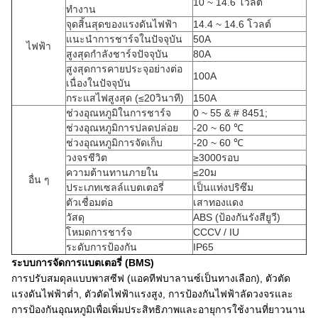
10 ~ 14.6 โวลต์
ทำงาน
จุดสิ้นสุดของแรงดันไฟฟ้า
14.4 ~ 14.6 โวลต์
แนะนำการชาร์จในปัจจุบัน
50A
ไฟฟ้า
สูงสุดกำลังชาร์จปัจจุบัน
80A
สูงสุดการคายประจุอย่างต่อ
100A
เนื่องในปัจจุบัน
กระแสไฟสูงสุด (≤20วินาที)
150A
ช่วงอุณหภูมิในการชาร์จ
0 ~ 55 & # 8451;
ช่วงอุณหภูมิการปลดปล่อย
-20 ~ 60 ℃
ช่วงอุณหภูมิการจัดเก็บ
-20 ~ 60 ℃
วงจรชีวิต
≥3000รอบ
ความต้านทานภายใน
≤20ม
อื่น ๆ
ประเภทเซลล์แบตเตอรี่
เป็นแท่งปริซึม
ตัวเชื่อมต่อ
เสาทองแดง
วัสดุ
ABS (ป้องกันรังสียูวี)
โหมดการชาร์จ
CCCV / IU
ระดับการป้องกัน
IP65
ระบบการจัดการแบตเตอรี่ (BMS)
การปรับสมดุลแบบพาสซีฟ (แอคทีฟบาลานซ์เป็นทางเลือก), ตัวตัด
แรงดันไฟฟ้าต่ำ, ตัวตัดไฟฟ้าแรงสูง, การป้องกันไฟฟ้าลัดวงจรและ
การป้องกันอุณหภูมิเพื่อเพิ่มประสิทธิภาพและอายุการใช้งานที่ยาวนาน