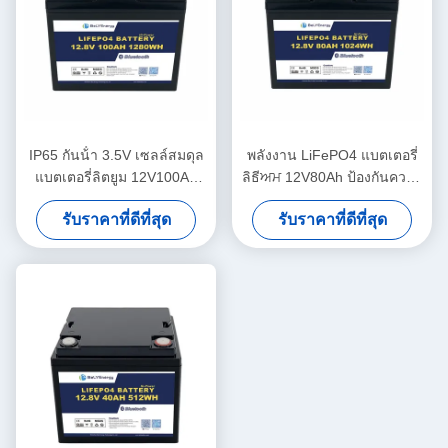
IP65 กันน้ํา 3.5V เซลล์สมดุล
พลังงาน LiFePO4 แบตเตอรี่
แบตเตอรี่ลิตยูม 12V100Ah
ลิธีਅਮ 12V80Ah ป้องกันความ
แบตเตอรี่แสงอาทิตย์ ลิตยูม
กระชับกําลัง 14.6V
รับราคาที่ดีที่สุด
รับราคาที่ดีที่สุด