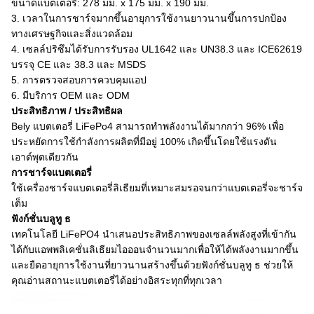
ขนาดแบตเตอรี่:
278 มม. x 175 มม. x 190 มม.
3. เวลาในการชาร์จมากขึ้นอายุการใช้งานยาวนานขึ้นการปกป้อง
ทางเศรษฐกิจและสิ่งแวดล้อม
4. เซลล์ปริซึมได้รับการรับรอง UL1642 และ UN38.3 และ ICE62619
บรรจุ CE และ 38.3 และ MSDS
5. การตรวจสอบการควบคุมแอป
6. มีบริการ OEM และ ODM
ประสิทธิภาพ / ประสิทธิผล
Bely
แบตเตอรี่ LiFePo4 สามารถทำพลังงานได้มากกว่า 96% เพื่อ
ประหยัดการใช้กำลังการผลิตที่มีอยู่ 100% เกิดขึ้นโดยใช้แรงดัน
เอาต์พุตเดียวกัน
การชาร์จแบตเตอรี่
ใช้เครื่องชาร์จแบตเตอรี่ลิเธียมที่เหมาะสมรอจนกว่าแบตเตอรี่จะชาร์จ
เต็ม
ฟังก์ชั่นบลูทู ธ
เทคโนโลยี LiFePO4 นำเสนอประสิทธิภาพของเซลล์พลังสูงที่เข้ากัน
ได้กับแอพพลิเคชั่นลิเธียมไอออนจำนวนมากเพื่อให้ได้พลังงานมากขึ้น
และยืดอายุการใช้งานที่ยาวนานสร้างขึ้นด้วยฟังก์ชั่นบลูทู ธ ช่วยให้
คุณอ่านสถานะแบตเตอรี่ได้อย่างอิสระทุกที่ทุกเวลา