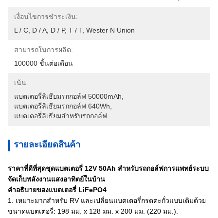
เงื่อนไขการชำระเงิน:
L / C, D / A, D / P, T / T, Wester N Union
สามารถในการผลิต:
100000 ชิ้นต่อเดือน
เน้น:
แบตเตอรี่ลิเธียมรถกอล์ฟ 50000mAh
, 
แบตเตอรี่ลิเธียมรถกอล์ฟ 640Wh
, 
แบตเตอรี่ลิเธียมสำหรับรถกอล์ฟ
รายละเอียดสินค้า
ราคาที่ดีที่สุดชุดแบตเตอรี่ 12V 50Ah สำหรับรถกอล์ฟการแพทย์ระบบ
จัดเก็บพลังงานแสงอาทิตย์ในบ้าน
คำอธิบายของแบตเตอรี่ LiFePO4
1. เหมาะมากสำหรับ RV และเปลี่ยนแบตเตอรี่กรดตะกั่วแบบเดิมด้วย
ขนาดแบตเตอรี่: 198 มม. x 128 มม. x 200 มม. (220 มม.)
.