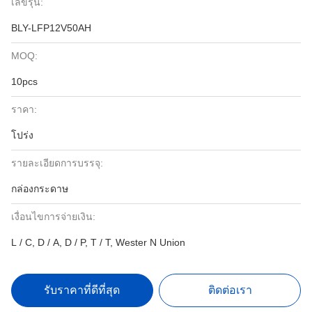
เลขรุ่น:
BLY-LFP12V50AH
MOQ:
10pcs
ราคา:
โปร่ง
รายละเอียดการบรรจุ:
กล่องกระดาษ
เงื่อนไขการจ่ายเงิน:
L / C, D / A, D / P, T / T, Wester N Union
รับราคาที่ดีที่สุด
ติดต่อเรา