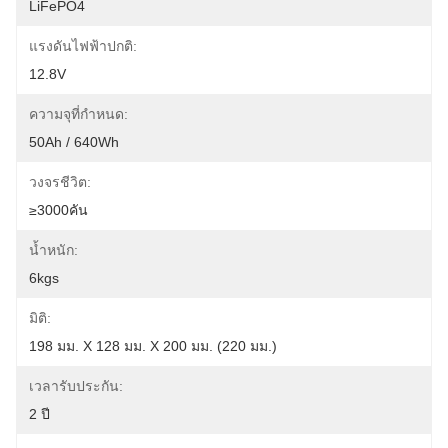
LiFePO4
แรงดันไฟฟ้าปกติ:
12.8V
ความจุที่กำหนด:
50Ah / 640Wh
วงจรชีวิต:
≥3000คัน
น้ำหนัก:
6kgs
มิติ:
198 มม. X 128 มม. X 200 มม. (220 มม.)
เวลารับประกัน:
2 ปี