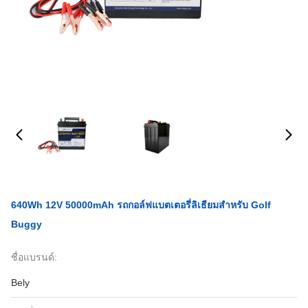
640Wh 12V 50000mAh รถกอล์ฟแบตเตอรี่ลิเธียมสำหรับ Golf
Buggy
ชื่อแบรนด์:
Bely