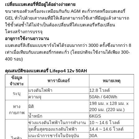
เปลี่ยนแบตเตอรี่ที่มีอยู่ได้อย่างง่ายดาย
ขนาดของตัวเครื่องจะเหมือนกันกับ AGM ตะกั่วกรดหรือแบตเตอรี่
GEL ทั่วไปด้วยเสากลมที่มีให้เลือกสามารถใช้เสาที่มีอยู่แล้วสามารถ
ใช้ขั้วต่อซ้ำได้ไม่จำเป็นต้องเปลี่ยนที่ใส่แบตเตอรี่หรือเปลี่ยน
โครงสร้างการบรรจุ
อายุการใช้งานยาวนาน
แบตเตอรี่ลิเธียมแบบชาร์จไฟได้รอบมากกว่า 3000 ครั้งซึ่งมากกว่า 8
เท่าเมื่อเทียบกับแบตเตอรี่กรดตะกั่ว (โดยปกติจะใช้งานได้เพียง 300-
400 รอบ)
คุณสมบัติของแบตเตอรี่ Lifepo4 12v 50AH
ข้อมูล
พารามิเตอร์
หมายเหตุ
จำเพาะ
แรงดันไฟฟ้า
12.8 โวลต์
ระบุ
ความจุ
50Ah / 640Wh
198 มม. x 128 มม. x
ทาง
มิติ
200 มม. (220 มม.)
กายภาพ
น้ำหนัก
6KGS
ช่วงแรงดันไฟฟ้าในการทำงาน
10 ~ 14.6 โวลต์
จุดสิ้นสุดของแรงดันไฟฟ้า
14.4 ~ 14.6 โวลต์
แนะนำการชาร์จในปัจจุบัน
30A
ไฟฟ้า