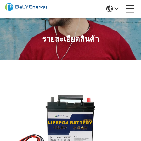
รายละเอียดสินค้า