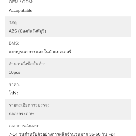
OEM / ODM:
Accepatable
วัสดุ:
ABS (ป้องกันรังสียูวี)
BMS:
แบบบูรณาการและในตัวแบตเตอรี่
จำนวนสั่งซื้อขั้นต่ำ:
10pcs
ราคา:
โปร่ง
รายละเอียดการบรรจุ:
กล่องกระดาษ
เวลาการส่งมอบ:
7-14 วันสำหรับตัวอย่างการผลิตจำนวนมาก 35-60 วัน Fpr