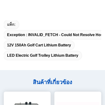
แท็ก:
Exception : INVALID_FETCH - Could Not Resolve Host:
12V 150Ah Golf Cart Lithium Battery
LED Electric Golf Trolley Lithium Battery
สินค้าที่เกี่ยวข้อง