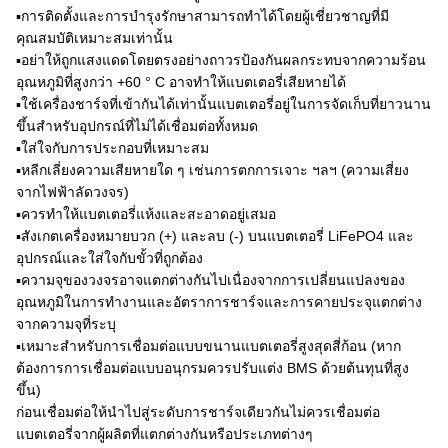
▪การติดตั้งและการบำรุงรักษาสามารถทำได้โดยผู้เชี่ยวชาญที่มี
คุณสมบัติเหมาะสมเท่านั้น
▪อย่าให้ถูกแสงแดดโดยตรงอย่างถาวรป้องกันผลกระทบจากความร้อน
อุณหภูมิที่สูงกว่า +60 ° C อาจทำให้แบตเตอรี่เสียหายได้
▪ใช้เครื่องชาร์จที่เข้ากันได้เท่านั้นแบตเตอรี่อยู่ในการจัดเก็บที่ยาวนาน
ขึ้นสำหรับอุปกรณ์ที่ไม่ได้เชื่อมต่อทั้งหมด
▪ใส่ใจกับการประกอบที่เหมาะสม
▪หลีกเลี่ยงความเสียหายใด ๆ เช่นการตกการเจาะ ฯลฯ (ความเสี่ยง
จากไฟฟ้าลัดวงจร)
▪ควรทำให้แบตเตอรี่แห้งและสะอาดอยู่เสมอ
▪สังเกตเครื่องหมายบวก (+) และลบ (-) บนแบตเตอรี่ LiFePO4 และ
อุปกรณ์และใส่ใจกับขั้วที่ถูกต้อง
▪ความจุของวงจรอาจแตกต่างกันไปเนื่องจากการเปลี่ยนแปลงของ
อุณหภูมิในการทำงานและอัตราการชาร์จและการคายประจุแตกต่าง
จากความจุที่ระบุ
▪เหมาะสำหรับการเชื่อมต่อแบบขนานแบตเตอรี่สูงสุดสี่ก้อน (หาก
ต้องการการเชื่อมต่อแบบอนุกรมควรปรับแต่ง BMS ด้วยต้นทุนที่สูง
ขึ้น)
ก่อนเชื่อมต่อให้นำไปสู่ระดับการชาร์จเดียวกันไม่ควรเชื่อมต่อ
แบตเตอรี่จากผู้ผลิตที่แตกต่างกันหรือประเภทต่างๆ