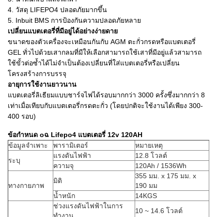
4. วัสดุ LIFEPO4 ปลอดภัยมากขึ้น
5. Inbuit BMS การป้องกันความปลอดภัยหลาย
เปลี่ยนแบตเตอรี่ที่มีอยู่ได้อย่างง่ายดาย
ขนาดของตัวเครื่องจะเหมือนกันกับ AGM ตะกั่วกรดหรือแบตเตอรี่
GEL ทั่วไปด้วยเสากลมที่มีให้เลือกสามารถใช้เสาที่มีอยู่แล้วสามารถ
ใช้ขั้วต่อซ้ำได้ไม่จำเป็นต้องเปลี่ยนที่ใส่แบตเตอรี่หรือเปลี่ยน
โครงสร้างการบรรจุ
อายุการใช้งานยาวนาน
แบตเตอรี่ลิเธียมแบบชาร์จไฟได้รอบมากกว่า 3000 ครั้งซึ่งมากกว่า 8
เท่าเมื่อเทียบกับแบตเตอรี่กรดตะกั่ว (โดยปกติจะใช้งานได้เพียง 300-
400 รอบ)
ข้อกำหนด o
ฉ
Lifepo4 แบตเตอรี่ 12v 120AH
ข้อมูลจำเพาะ
พารามิเตอร์
หมายเหตุ
แรงดันไฟฟ้า
12.8 โวลต์
ระบุ
ความจุ
120Ah / 1536Wh
355 มม. x 175 มม. x
มิติ
ทางกายภาพ
190 มม
น้ำหนัก
14KGS
ช่วงแรงดันไฟฟ้าในการ
10 ~ 14.6 โวลต์
ทำงาน