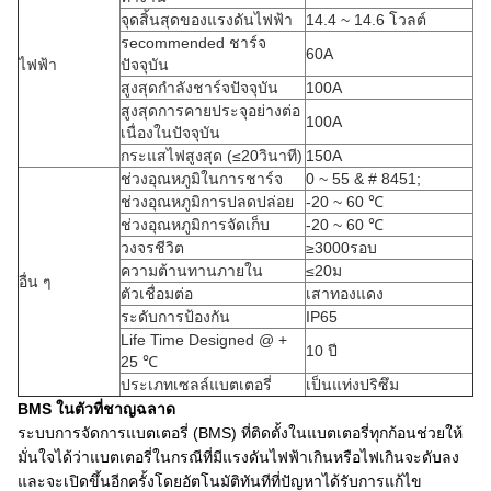
จุดสิ้นสุดของแรงดันไฟฟ้า
14.4 ~ 14.6 โวลต์
ร
ecommended ชาร์จ
60A
ไฟฟ้า
ปัจจุบัน
สูงสุดกำลังชาร์จปัจจุบัน
100A
สูงสุดการคายประจุอย่างต่อ
100A
เนื่องในปัจจุบัน
กระแสไฟสูงสุด (≤20วินาที)
150A
ช่วงอุณหภูมิในการชาร์จ
0 ~ 55 & # 8451;
ช่วงอุณหภูมิการปลดปล่อย
-20 ~ 60 ℃
ช่วงอุณหภูมิการจัดเก็บ
-20 ~ 60 ℃
วงจรชีวิต
≥3000รอบ
ความต้านทานภายใน
≤20ม
อื่น ๆ
ตัวเชื่อมต่อ
เสาทองแดง
ระดับการป้องกัน
IP65
Life Time Designed @ +
10 ปี
25 ℃
ประเภทเซลล์แบตเตอรี่
เป็นแท่งปริซึม
BMS ในตัวที่ชาญฉลาด
ระบบการจัดการแบตเตอรี่ (BMS) ที่ติดตั้งในแบตเตอรี่ทุกก้อนช่วยให้
มั่นใจได้ว่าแบตเตอรี่ในกรณีที่มีแรงดันไฟฟ้าเกินหรือไฟเกินจะดับลง
และจะเปิดขึ้นอีกครั้งโดยอัตโนมัติทันทีที่ปัญหาได้รับการแก้ไข