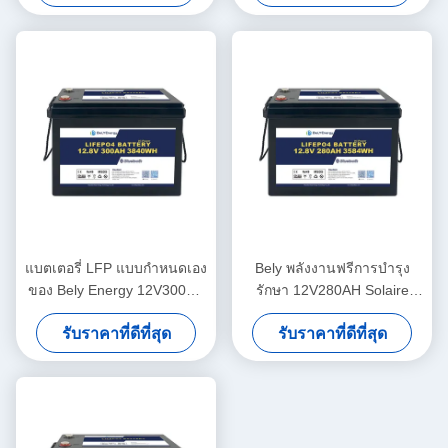
แบตเตอรี่ LFP แบบกำหนดเอง
Bely พลังงานฟรีการบํารุง
ของ Bely Energy 12V300AH
รักษา 12V280AH Solaire
Phosphate LFP Battery
Lithium สําหรับรถไฟฟ้า
รับราคาที่ดีที่สุด
รับราคาที่ดีที่สุด
PACK สำหรับ Solar Marine
Camper Marine
RV