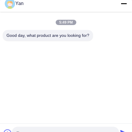
สื่อสังคม
Yan
5:49 PM
ติดต่อเร็ว
Good day, what product are you looking for?
โทร:
86-20-82038494
อีเมล
sales@szbely.com
ที่อยู่ :
ชั้น 4 อาคารเลขที่ 1 สวนอุตสาหกรรม HuaWei KeGu เมือง
Dalingshan เมืองตงกวน มณฑลกวางตุ้ง ประเทศจีน PC.:
523000
นโยบายความเป็นส่วนตัว
|
แผนผังเว็บไซต์
จีนคุณภาพดี แบตเตอรี่ 12V LiFePO4 ผู้จัดหา. ลิขสิทธิ์ © 2021-2026