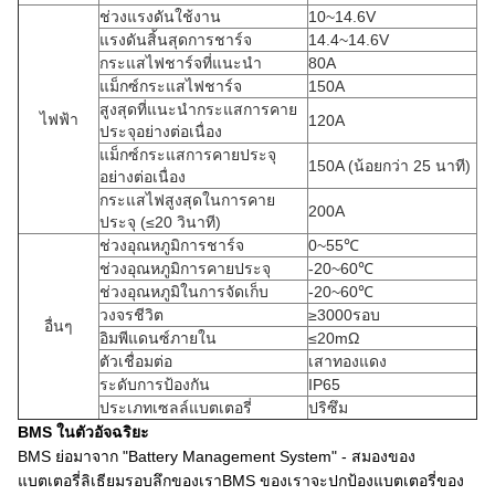
ช่วงแรงดันใช้งาน
10~14.6V
แรงดันสิ้นสุดการชาร์จ
14.4~14.6V
กระแสไฟชาร์จที่แนะนำ
80A
แม็กซ์กระแสไฟชาร์จ
150A
สูงสุดที่แนะนำกระแสการคาย
ไฟฟ้า
120A
ประจุอย่างต่อเนื่อง
แม็กซ์กระแสการคายประจุ
150A (น้อยกว่า 25 นาที)
อย่างต่อเนื่อง
กระแสไฟสูงสุดในการคาย
200A
ประจุ (≤20 วินาที)
ช่วงอุณหภูมิการชาร์จ
0~55℃
ช่วงอุณหภูมิการคายประจุ
-20~60℃
ช่วงอุณหภูมิในการจัดเก็บ
-20~60℃
วงจรชีวิต
≥3000รอบ
อื่นๆ
อิมพีแดนซ์ภายใน
≤20mΩ
ตัวเชื่อมต่อ
เสาทองแดง
ระดับการป้องกัน
IP65
ประเภทเซลล์แบตเตอรี่
ปริซึม
BMS ในตัวอัจฉริยะ
BMS ย่อมาจาก "Battery Management System" - สมองของ
แบตเตอรี่ลิเธียมรอบลึกของเราBMS ของเราจะปกป้องแบตเตอรี่ของ