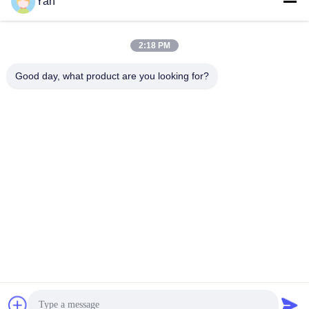
Yan
2:18 PM
ติดต่อเร็ว
Good day, what product are you looking for?
โทร:
86-20-82038494
อีเมล
sales@szbely.com
ที่อยู่ :
ชั้น 4 อาคารเลขที่ 1 สวนอุตสาหกรรม HuaWei KeGu เมือง
Dalingshan เมืองตงกวน มณฑลกวางตุ้ง ประเทศจีน PC.:
523000
นโยบายความเป็นส่วนตัว
|
แผนผังเว็บไซต์
จีนคุณภาพดี แบตเตอรี่ 12V LiFePO4 ผู้จัดหา. ลิขสิทธิ์ © 2021-2026