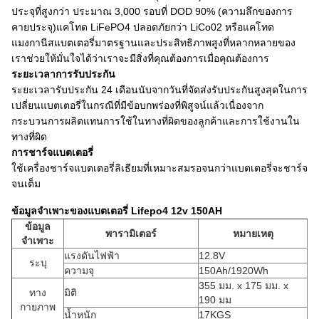
ประจุที่สูงกว่า ประมาณ 3,000 รอบที่ DOD 90% (ความลึกของการ
คายประจุ)แคโทด LiFePO4 ปลอดภัยกว่า LiCo02 หรือแคโทด
แมงกานีสแบตเตอรี่มาตรฐานและประสิทธิภาพสูงที่หลากหลายของ
เราช่วยให้มั่นใจได้ว่าเราจะมีสิ่งที่คุณต้องการเมื่อคุณต้องการ
ระยะเวลาการรับประกัน
ระยะเวลารับประกัน 24 เดือนนับจากวันที่จัดส่งรับประกันสูงสุดในการ
เปลี่ยนแบตเตอรี่ในกรณีที่มีข้อบกพร่องที่พิสูจน์แล้วเนื่องจาก
กระบวนการผลิตแทนการใช้ในทางที่ผิดของลูกค้าและการใช้งานใน
ทางที่ผิด
การชาร์จแบตเตอรี่
ใช้เครื่องชาร์จแบตเตอรี่ลิเธียมที่เหมาะสมรอจนกว่าแบตเตอรี่จะชาร์จ
จนเต็ม
ข้อมูลจำเพาะของแบตเตอรี่ Lifepo4 12v 150AH
ข้อมูล
พารามิเตอร์
หมายเหตุ
จำเพาะ
แรงดันไฟฟ้า
12.8V
ระบุ
ความจุ
150Ah/1920Wh
355 มม. x 175 มม. x
ทาง
มิติ
190 มม
กายภาพ
น้ำหนัก
17KGS