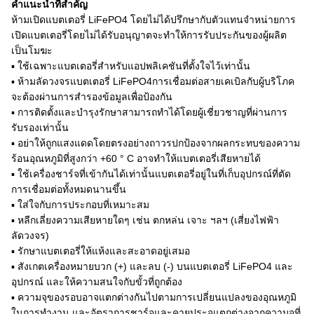
คำแนะนำที่สำคัญ
ห้ามเปิดแบตเตอรี่ LiFePO4 โดยไม่ได้ปรึกษากับตัวแทนจำหน่ายการ
เปิดแบตเตอรี่โดยไม่ได้รับอนุญาตจะทำให้การรับประกันของผู้ผลิต
เป็นโมฆะ
▪ ใช้เฉพาะแบตเตอรี่สำหรับแอปพลิเคชันที่ตั้งใจไว้เท่านั้น
▪ ห้ามลัดวงจรแบตเตอรี่ LiFePO4การเชื่อมต่อสายเคเบิลกับผู้บริโภค
จะต้องผ่านการสำรองข้อมูลเพื่อป้องกัน
▪ การติดตั้งและบำรุงรักษาสามารถทำได้โดยผู้เชี่ยวชาญที่ผ่านการ
รับรองเท่านั้น
▪ อย่าให้ถูกแสงแดดโดยตรงอย่างถาวรปกป้องจากผลกระทบของความ
ร้อนอุณหภูมิที่สูงกว่า +60 ° C อาจทำให้แบตเตอรี่เสียหายได้
▪ ใช้เครื่องชาร์จที่เข้ากันได้เท่านั้นแบตเตอรี่อยู่ในที่เก็บอุปกรณ์ที่ตัด
การเชื่อมต่อทั้งหมดนานขึ้น
▪ ใส่ใจกับการประกอบที่เหมาะสม
▪ หลีกเลี่ยงความเสียหายใดๆ เช่น ตกหล่น เจาะ ฯลฯ (เสี่ยงไฟฟ้า
ลัดวงจร)
▪ รักษาแบตเตอรี่ให้แห้งและสะอาดอยู่เสมอ
▪ สังเกตเครื่องหมายบวก (+) และลบ (-) บนแบตเตอรี่ LiFePO4 และ
อุปกรณ์ และให้ความสนใจกับขั้วที่ถูกต้อง
▪ ความจุของรอบอาจแตกต่างกันไปตามการเปลี่ยนแปลงของอุณหภูมิ
ในการทำงาน และอัตราการชาร์จและคายประจุแตกต่างจากความจุที่