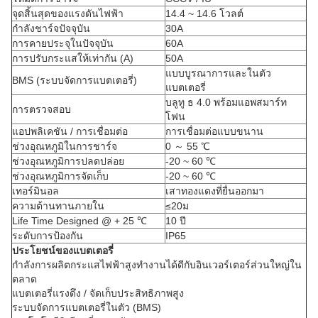
จุดสิ้นสุดของแรงดันไฟฟ้า
14.4 ~ 14.6 โวลต์
กำลังชาร์จปัจจุบัน
30A
การคายประจุในปัจจุบัน
60A
การปรับกระแสให้เท่ากัน (A)
50A
แบบบูรณาการและในตัว
BMS (ระบบจัดการแบตเตอรี่)
แบตเตอรี่
บลูทู ธ 4.0 พร้อมแอพสมาร์ท
การตรวจสอบ
โฟน
แอปพลิเคชัน / การเชื่อมต่อ
การเชื่อมต่อแบบขนาน
ช่วงอุณหภูมิในการชาร์จ
0 ～ 55 ℃
ช่วงอุณหภูมิการปลดปล่อย
-20 ~ 60 ℃
ช่วงอุณหภูมิการจัดเก็บ
-20 ~ 60 ℃
เทอร์มินอล
เสาทองแดงที่ยื่นออกมา
ความต้านทานภายใน
≤20ม
Life Time Designed @ + 25 ℃
10 ปี
ระดับการป้องกัน
IP65
ประโยชน์ของแบตเตอรี่
กำลังการผลิตกระแสไฟฟ้าสูงทำงานได้ดีกับอินเวอร์เตอร์ส่วนใหญ่ใน
ตลาด
แบตเตอรี่แรงดึง / จัดเก็บประสิทธิภาพสูง
ระบบจัดการแบตเตอรี่ในตัว (BMS)