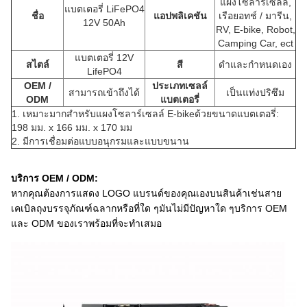
แผงโซลาร์เซลล์,
แบตเตอรี่ LiFePO4
ชื่อ
แอปพลิเคชัน
เรือยอทช์ / มารีน,
12V 50Ah
RV, E-bike, Robot,
Camping Car, ect
แบตเตอรี่ 12V
สไตล์
สี
ดำและกำหนดเอง
LifePO4
OEM /
ประเภทเซลล์
สามารถเข้าถึงได้
เป็นแท่งปริซึม
ODM
แบตเตอรี่
1. เหมาะมากสำหรับ
แผงโซลาร์เซลล์ E-bike
ด้วยขนาดแบตเตอรี่:
198 มม. x 166 มม. x 170 มม
2. มีการเชื่อมต่อแบบอนุกรมและแบบขนาน
บริการ OEM / ODM:
หากคุณต้องการแสดง LOGO แบรนด์ของคุณเองบนสินค้าเช่นสาย
เคเบิลถุงบรรจุภัณฑ์ฉลากหรือที่ใด ๆมันไม่มีปัญหาใด ๆบริการ OEM
และ ODM ของเราพร้อมที่จะทำเสมอ