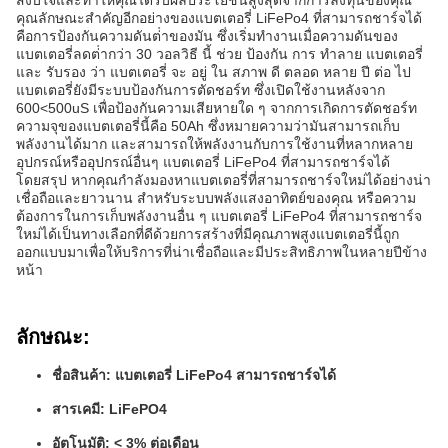
สงบใจและทําให้คุณได้รับผลประโยชน์สูงสุดจากการลงทุนของคุณ
คุณลักษณะสําคัญอีกอย่างของแบตเตอรี่ LiFePo4 ที่สามารถชาร์จได้
คือการป้องกันความดันต่ําของมัน ซึ่งเริ่มทํางานเมื่อความดันของ
แบตเตอรี่ลดต่ํากว่า 30 วอลวิธี นี้ ช่วย ป้องกัน การ ทําลาย แบตเตอรี่
และ รับรอง ว่า แบตเตอรี่ จะ อยู่ ใน สภาพ ดี ตลอด หลาย ปี ต่อ ไป
แบตเตอรี่ยังมีระบบป้องกันการตัดชอร์ท ซึ่งเปิดใช้งานหลังจาก
600<500uS เพื่อป้องกันความเสียหายใด ๆ จากการเกิดการตัดชอร์ท
ความจุของแบตเตอรี่นี้คือ 50Ah ซึ่งหมายความว่ามันสามารถเก็บ
พลังงานได้มาก และสามารถให้พลังงานกับการใช้งานที่หลากหลาย
อุปกรณ์หรืออุปกรณ์อื่นๆ แบตเตอรี่ LiFePo4 ที่สามารถชาร์จได้
โดยสรุป หากคุณกําลังมองหาแบตเตอรี่ที่สามารถชาร์จใหม่ได้อย่างน่า
เชื่อถือและยาวนาน สําหรับระบบพลังแสงอาทิตย์ของคุณ หรือความ
ต้องการในการเก็บพลังงานอื่น ๆ แบตเตอรี่ LiFePo4 ที่สามารถชาร์จ
ใหม่ได้เป็นทางเลือกที่ดีด้วยการสร้างที่มีคุณภาพสูงแบตเตอรี่นี้ถูก
ออกแบบมาเพื่อให้บริการที่น่าเชื่อถือและมีประสิทธิภาพในหลายปีข้าง
หน้า
ลักษณะ:
ชื่อสินค้า: แบตเตอรี่ LiFePo4 สามารถชาร์จได้
สารเคมี: LiFePO4
อัตโนมัติ: < 3% ต่อเดือน