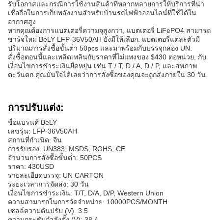
รับโอกาสและกรณีการใช้งานสินค้าที่หลากหลายการให้บริการที่น่า
เชื่อถือในการเก็บพลังงานสําหรับบ้านรถไฟฟ้าออนไลน์ที่ใช้ได้ใน
อากาศสูง
หากคุณต้องการแบตเตอรี่ความจุสูงกว่า, แบตเตอรี่ LiFePO4 สามารถ
ชาร์จใหม่ BeLY LFP-36V50AH ยังมีให้เลือก. แบตเตอรี่แต่ละตัวมี
ปริมาณการสั่งซื้อขั้นต่ํา 50pcs และมาพร้อมกับบรรจุกล่อง UN.
สั่งซื้อตอนนี้และเพลิดเพลินกับราคาที่ไม่แพงของ $430 ต่อหน่วย, กับ
เงื่อนไขการชําระเงินยืดหยุ่น เช่น T / T, D / A, D / P, และสหภาพ
ตะวันตก.คุณมั่นใจได้เลยว่าการสั่งซื้อของคุณจะถูกส่งภายใน 30 วัน.
การปรับแต่ง:
ชื่อแบรนด์ BeLY
เลขรุ่น: LFP-36V50AH
สถานที่กําเนิด: จีน
การรับรอง: UN383, MSDS, ROHS, CE
จํานวนการสั่งซื้อขั้นต่ํา: 50PCS
ราคา: 430USD
รายละเอียดบรรจุ: UN CARTON
ระยะเวลาการจัดส่ง: 30 วัน
เงื่อนไขการชําระเงิน: T/T, D/A, D/P, Western Union
ความสามารถในการจัดจําหน่าย: 10000PCS/MONTH
เซลล์ความดันปรับ (V): 3.5
ความกระชับกําลังตั้ง (V): 38.4