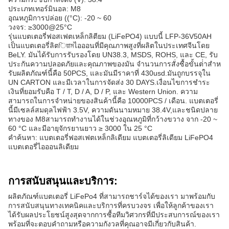
ประเภทเทอร์มินอล: M8
อุณหภูมิการปล่อย ((°C): -20 ~ 60
วงจร: ≥3000@25°C
รุ่นแบตเตอรี่ฟอสเฟตเหล็กลิตียม (LiFePO4) แบบนี้ LFP-36V50AH
เป็นแบตเตอรี่ลิตিয়ামไอออนที่มีคุณภาพสูงที่ผลิตในประเทศจีนโดย
BeLY. มันได้รับการรับรองโดย UN38.3, MSDS, ROHS, และ CE, รับ
ประกันความปลอดภัยและคุณภาพของมัน จํานวนการสั่งซื้อขั้นต่ําสําห
รับผลิตภัณฑ์นี้คือ 50PCS, และมันมีราคาที่ 430usd.มันถูกบรรจุใน
UN CARTON และมีเวลาในการจัดส่ง 30 DAYS.เงื่อนไขการชําระ
เงินที่ยอมรับคือ T / T, D / A, D / P, และ Western Union. ความ
สามารถในการจําหน่ายของสินค้านี้คือ 10000PCS / เดือน. แบตเตอรี่
นี้มีเซลล์สมดุลไฟฟ้า 3.5V, ความดันนามหมาย 38.4V,และชนิดปลาย
ทางของ M8สามารถทํางานได้ในช่วงอุณหภูมิที่กว้างขวาง จาก -20 ~
60 °C และมีอายุจักรยานยาว ≥ 3000 ใน 25 °C
คําค้นหา: แบตเตอรี่ฟอสเฟตเหล็กลิเดียม แบตเตอรี่ลิเดียม LiFePO4
แบตเตอรี่ไอออนลิเดียม
การสนับสนุนและบริการ:
ผลิตภัณฑ์แบตเตอรี่ LiFePo4 ที่สามารถชาร์จได้ของเรา มาพร้อมกับ
การสนับสนุนทางเทคนิคและบริการที่ครบวงจร เพื่อให้ลูกค้าของเรา
ได้รับผลประโยชน์สูงสุดจากการซื้อทีมวิศวกรที่มีประสบการณ์ของเรา
พร้อมที่จะตอบคําถามหรือความกังวลที่คุณอาจมีเกี่ยวกับสินค้า.