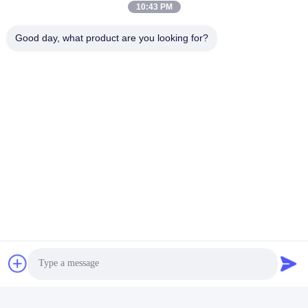
10:43 PM
ติดต่อเร็ว
Good day, what product are you looking for?
โทร:
86-20-82038494
อีเมล
sales@szbely.com
ที่อยู่ :
ชั้น 4 อาคารเลขที่ 1 สวนอุตสาหกรรม HuaWei KeGu เมือง
Dalingshan เมืองตงกวน มณฑลกวางตุ้ง ประเทศจีน PC.:
523000
นโยบายความเป็นส่วนตัว
|
แผนผังเว็บไซต์
จีนคุณภาพดี แบตเตอรี่ 12V LiFePO4 ผู้จัดหา. ลิขสิทธิ์ © 2021-2026
Shenzhen Bely Energy Technology Co., Ltd. . สงวนลิขสิทธิ์.