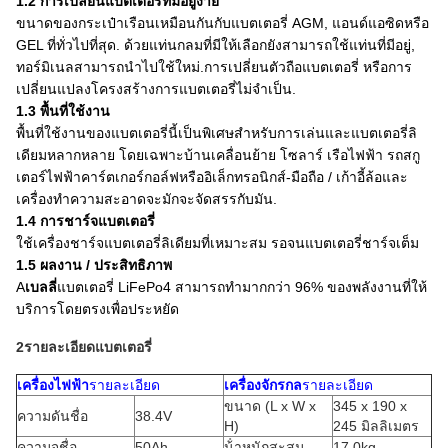
1.2 การเปลี่ยนแบตเตอรี่ที่มีอยู่ง่าย
ขนาดของกระเป๋าเรือนเหมือนกันกับแบตเตอรี่ AGM, แอนด์แอซิดหรือ
GEL ที่ทั่วไปที่สุด. ด้วยแท่นกลมที่มีให้เลือกยังสามารถใช้แท่นที่มีอยู่,
ทอร์มิเนลสามารถนําไปใช้ใหม่.การเปลี่ยนตัวถือแบตเตอรี่ หรือการ
เปลี่ยนแปลงโครงสร้างการแบตเตอรี่ไม่จําเป็น.
1.3 พื้นที่ใช้งาน
พื้นที่ใช้งานของแบตเตอรี่นี้เป็นพิเศษสําหรับการเล่นและแบตเตอรี่ลิ
เดียมหลากหลาย โดยเฉพาะบ้านเคลื่อนย้าย โซลาร์ เรือไฟฟ้า รถสกู
เตอร์ไฟฟ้าคาร์ตเกอร์กอล์ฟหรืออิเล็กทรอนิกส์-มือถือ / เก้าอี้ล้อและ
เครื่องทําความสะอาดจะมักจะจัดสรรกับมัน.
1.4 การชาร์จแบตเตอรี่
ใช้เครื่องชาร์จแบตเตอรี่ลิเดียมที่เหมาะสม รอจนแบตเตอรี่ชาร์จเต็ม
1.5 ผลงาน / ประสิทธิภาพ
A
เบลลี่
แบตเตอรี่ LiFePo4 สามารถทํามากกว่า 96% ของพลังงานที่ให้
บริการโดยตรงเพื่อประหยัด
2รายละเอียดแบตเตอรี่
เครื่องไฟฟ้า
รายละเอียด
เครื่องจักรกล
รายละเอียด
ขนาด (L x W x
345 x 190 x
ความดันชื่อ
38.4V
H)
245 มิลลิเมตร
ความจุชื่อ
50Ah
น้ําหนักสะสม
17.0kg