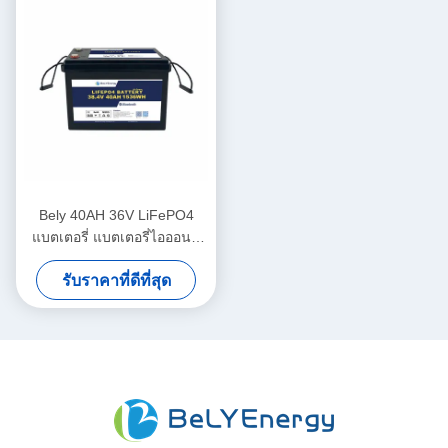
Bely 40AH 36V LiFePO4
แบตเตอรี่ แบตเตอรี่ไอออนลิ
เดียม สําหรับบ้าน ระบบเก็บ
รับราคาที่ดีที่สุด
พลังงานแสงอาทิตย์