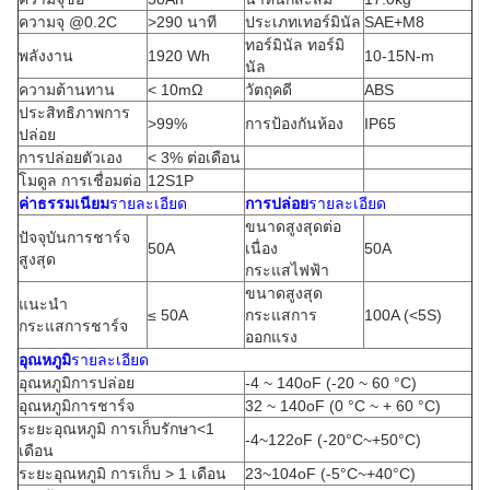
ความจุ @0.2C
>290 นาที
ประเภทเทอร์มินัล
SAE+M8
ทอร์มินัล ทอร์มิ
พลังงาน
1920 Wh
10-15N-m
นัล
ความต้านทาน
< 10mΩ
วัตถุคดี
ABS
ประสิทธิภาพการ
>99%
การป้องกันห้อง
IP65
ปล่อย
การปล่อยตัวเอง
< 3% ต่อเดือน
โมดูล การเชื่อมต่อ
12S1P
ค่าธรรมเนียม
รายละเอียด
การปล่อย
รายละเอียด
ขนาดสูงสุดต่อ
ปัจจุบันการชาร์จ
50A
เนื่อง
50A
สูงสุด
กระแสไฟฟ้า
ขนาดสูงสุด
แนะนํา
≤ 50A
กระแสการ
100A (<5S)
กระแสการชาร์จ
ออกแรง
อุณหภูมิ
รายละเอียด
อุณหภูมิการปล่อย
-4 ~ 140oF (-20 ~ 60 °C)
อุณหภูมิการชาร์จ
32 ~ 140oF (0 °C ~ + 60 °C)
ระยะอุณหภูมิ การเก็บรักษา<1
-4~122oF (-20°C~+50°C)
เดือน
ระยะอุณหภูมิ การเก็บ > 1 เดือน
23~104oF (-5°C~+40°C)