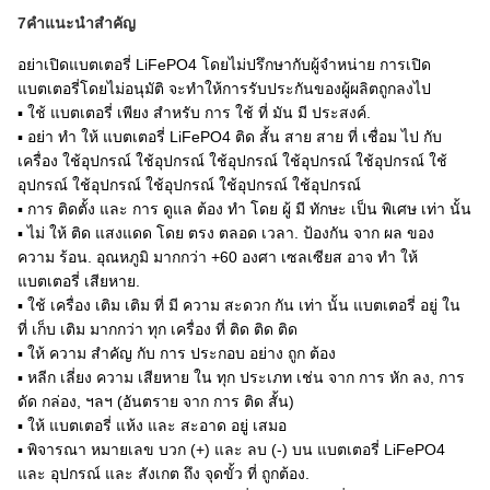
7คําแนะนําสําคัญ
อย่าเปิดแบตเตอรี่ LiFePO4 โดยไม่ปรึกษากับผู้จําหน่าย การเปิด
แบตเตอรี่โดยไม่อนุมัติ จะทําให้การรับประกันของผู้ผลิตถูกลงไป
▪ ใช้ แบตเตอรี่ เพียง สําหรับ การ ใช้ ที่ มัน มี ประสงค์.
▪ อย่า ทํา ให้ แบตเตอรี่ LiFePO4 ติด สั้น สาย สาย ที่ เชื่อม ไป กับ
เครื่อง ใช้อุปกรณ์ ใช้อุปกรณ์ ใช้อุปกรณ์ ใช้อุปกรณ์ ใช้อุปกรณ์ ใช้
อุปกรณ์ ใช้อุปกรณ์ ใช้อุปกรณ์ ใช้อุปกรณ์ ใช้อุปกรณ์
▪ การ ติดตั้ง และ การ ดูแล ต้อง ทํา โดย ผู้ มี ทักษะ เป็น พิเศษ เท่า นั้น
▪ ไม่ ให้ ติด แสงแดด โดย ตรง ตลอด เวลา. ป้องกัน จาก ผล ของ
ความ ร้อน. อุณหภูมิ มากกว่า +60 องศา เซลเซียส อาจ ทํา ให้
แบตเตอรี่ เสียหาย.
▪ ใช้ เครื่อง เติม เติม ที่ มี ความ สะดวก กัน เท่า นั้น แบตเตอรี่ อยู่ ใน
ที่ เก็บ เติม มากกว่า ทุก เครื่อง ที่ ติด ติด ติด
▪ ให้ ความ สําคัญ กับ การ ประกอบ อย่าง ถูก ต้อง
▪ หลีก เลี่ยง ความ เสียหาย ใน ทุก ประเภท เช่น จาก การ หัก ลง, การ
ดัด กล่อง, ฯลฯ (อันตราย จาก การ ติด สั้น)
▪ ให้ แบตเตอรี่ แห้ง และ สะอาด อยู่ เสมอ
▪ พิจารณา หมายเลข บวก (+) และ ลบ (-) บน แบตเตอรี่ LiFePO4
และ อุปกรณ์ และ สังเกต ถึง จุดขั้ว ที่ ถูกต้อง.