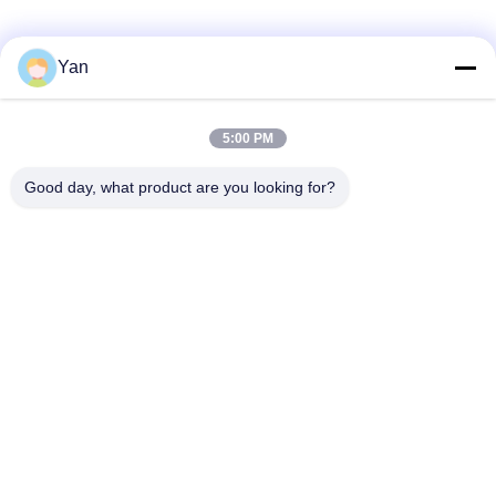
สื่อสังคม
Yan
5:00 PM
ติดต่อเร็ว
Good day, what product are you looking for?
โทร:
86-20-82038494
อีเมล
sales@szbely.com
ที่อยู่ :
ชั้น 4 อาคารเลขที่ 1 สวนอุตสาหกรรม HuaWei KeGu เมือง
Dalingshan เมืองตงกวน มณฑลกวางตุ้ง ประเทศจีน PC.:
523000