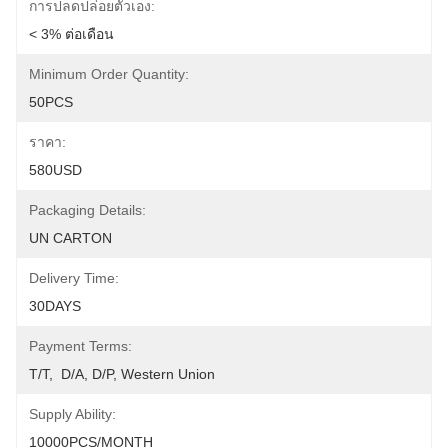
การปลดปล่อยตัวเอง:
< 3% ต่อเดือน
Minimum Order Quantity:
50PCS
ราคา:
580USD
Packaging Details:
UN CARTON
Delivery Time:
30DAYS
Payment Terms:
T/T,  D/A, D/P, Western Union
Supply Ability:
10000PCS/MONTH