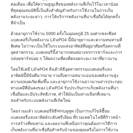
ต่อเดือน เพื่อให้ความสูญเสียของพลังงานที่เก็บไว้ในเวลาน้อย
ที่สุดคุณสมบัตินี้เป็นสิ่งสําคัญสําหรับการใช้งานในการเก็บ
พลังงานระยะยาว, การให้บริการพลังงานที่น่าเชื่อถือได้ทุกครั้ง
ที่จําเป็น
ด้วยอายุการใช้งาน 5000 ครั้งในอุณหภูมิ 25 องศาเซลเซียส
แบตเตอรี่เก็บพลังงาน LiFePO4 นี้มีอายุยาวและความทนทานที่
พิเศษ ไม่ว่าจะเป็นใช้ในระบบแสงอาทิตย์ที่อยู่อาศัยหรือสถานที่
อุตสาหกรรม, แบตเตอรี่นี้สามารถทนต่อวงจรการชาร์จและการ
ปล่อยชาร์จบ่อย ๆ ให้ผลงานที่คงที่ตลอดระยะเวลาที่ยาวนาน
โดยใช้เคมี LiFePO4 สินค้าลิธีอุตสาหกรรมแบตเตอรี่แสง
อาทิตย์นี้มีข้อดีมากมาย รวมถึงความหนาแน่นของพลังงานสูง
ความปลอดภัยเพิ่มขึ้น และอายุการใช้งานยาวนานสารประกอบ
ทางเคมีที่มั่นคงของ LiFePO4 รับประกันการเก็บพลังงานที่น่า
เชื่อถือและมีประสิทธิภาพ, ทําให้มันเป็นทางเลือกที่เหมาะ
สมสําหรับระบบพลังงานที่เกิดใหม่
โดยรวมแล้ว แบตเตอรี่ลิธีਅਮบลูทูท เป็นการแก้ไขลิธีียม
แบตเตอรี่แสงอาทิตย์ระดับพรีเมียม ที่รวมเทคโนโลยีที่ก้าวหน้า
การสร้างที่ทนทาน และผลงานที่เหนือกว่าคุณต้องการวิธีการ
เก็บพลังงานที่น่าเชื่อถือสําหรับบ้านของคุณหรือไม่การใช้งาน