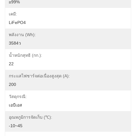
≥99%
เคมี:
LiFePO4
พลังงาน (Wh):
3584ว
น้ำหนักสุทธิ (กก.):
22
กระแสไฟชาร์จต่อเนื่องสูงสุด (A):
200
วัสดุกรณี:
เอบีเอส
อุณหภูมิการจัดเก็บ (℃):
-10~45