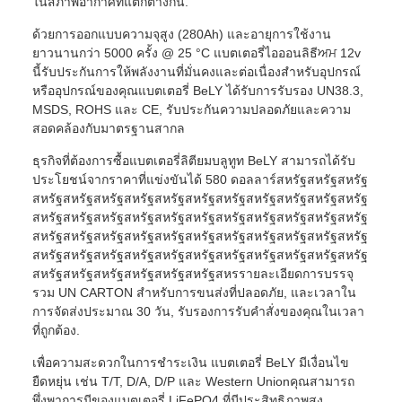
ในสภาพอากาศที่แตกต่างกัน.
ด้วยการออกแบบความจุสูง (280Ah) และอายุการใช้งาน
ยาวนานกว่า 5000 ครั้ง @ 25 °C แบตเตอรี่ไอออนลิธีਅਮ 12v
นี้รับประกันการให้พลังงานที่มั่นคงและต่อเนื่องสําหรับอุปกรณ์
หรืออุปกรณ์ของคุณแบตเตอรี่ BeLY ได้รับการรับรอง UN38.3,
MSDS, ROHS และ CE, รับประกันความปลอดภัยและความ
สอดคล้องกับมาตรฐานสากล
ธุรกิจที่ต้องการซื้อแบตเตอรี่ลิตียมบลูทูท BeLY สามารถได้รับ
ประโยชน์จากราคาที่แข่งขันได้ 580 ดอลลาร์สหรัฐสหรัฐสหรัฐ
สหรัฐสหรัฐสหรัฐสหรัฐสหรัฐสหรัฐสหรัฐสหรัฐสหรัฐสหรัฐสหรัฐ
สหรัฐสหรัฐสหรัฐสหรัฐสหรัฐสหรัฐสหรัฐสหรัฐสหรัฐสหรัฐสหรัฐ
สหรัฐสหรัฐสหรัฐสหรัฐสหรัฐสหรัฐสหรัฐสหรัฐสหรัฐสหรัฐสหรัฐ
สหรัฐสหรัฐสหรัฐสหรัฐสหรัฐสหรัฐสหรัฐสหรัฐสหรัฐสหรัฐสหรัฐ
สหรัฐสหรัฐสหรัฐสหรัฐสหรัฐสหรัฐสหรรายละเอียดการบรรจุ
รวม UN CARTON สําหรับการขนส่งที่ปลอดภัย, และเวลาใน
การจัดส่งประมาณ 30 วัน, รับรองการรับคําสั่งของคุณในเวลา
ที่ถูกต้อง.
เพื่อความสะดวกในการชําระเงิน แบตเตอรี่ BeLY มีเงื่อนไข
ยืดหยุ่น เช่น T/T, D/A, D/P และ Western Unionคุณสามารถ
พึ่งพาการมีของแบตเตอรี่ LiFePO4 ที่มีประสิทธิภาพสูง.