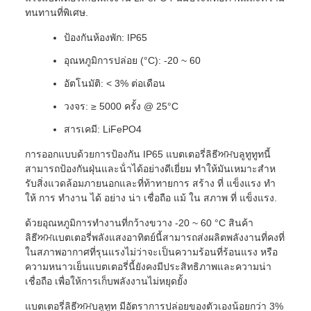
ทนทานที่พิเศษ.
ป้องกันห้องพัก: IP65
อุณหภูมิการปล่อย (°C): -20 ~ 60
อัตโนมัติ: < 3% ต่อเดือน
วงจร: ≥ 5000 ครั้ง @ 25°C
สารเคมี: LiFePO4
การออกแบบด้วยการป้องกัน IP65 แบตเตอรี่ลิธีਅਮบลูทูทูทนี้
สามารถป้องกันฝุ่นและน้ําได้อย่างดีเยี่ยม ทําให้มันเหมาะสําห
รับสิ่งแวดล้อมภายนอกและที่ท้าทายการ สร้าง ที่ แข็งแรง ทํา
ให้ การ ทํางาน ได้ อย่าง น่า เชื่อถือ แม้ ใน สภาพ ที่ แข็งแรง.
ด้วยอุณหภูมิการทํางานที่กว้างขวาง -20 ~ 60 °C สินค้า
ลิธีਅਮแบตเตอรี่พลังแสงอาทิตย์นี้สามารถส่งผลิตพลังงานที่คงที่
ในสภาพอากาศที่รุนแรงไม่ว่าจะเป็นความร้อนที่ร้อนแรง หรือ
ความหนาวเย็นแบตเตอรี่นี้ยังคงมีประสิทธิภาพและความน่า
เชื่อถือ เพื่อให้การเก็บพลังงานไม่หยุดยั้ง
แบตเตอรี่ลิธีਅਮบลูทูท มีอัตราการปล่อยของตัวเองน้อยกว่า 3%