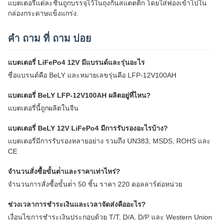
แบตเตอรี่แต่ละชิ้นถูกบรรจุไว้ในถุงกันสแตตติก โดยใส่ฟองเข้าไปใน
กล่องกระดาษแข็งแกร่ง.
คํา ถาม ที่ ถาม บ่อย
แบตเตอรี่ LiFePo4 12V มีแบรนด์และรุ่นอะไร
ชื่อแบรนด์คือ BeLY และหมายเลขรุ่นคือ LFP-12V100AH
แบตเตอรี่ BeLY LFP-12V100AH ผลิตอยู่ที่ไหน?
แบตเตอรี่นี้ถูกผลิตในจีน
แบตเตอรี่ BeLY 12V LiFePo4 มีการรับรองอะไรบ้าง?
แบตเตอรี่มีการรับรองหลายอย่าง รวมถึง UN383, MSDS, ROHS และ
CE
จํานวนสั่งซื้อขั้นต่ําและราคาเท่าไหร่?
จํานวนการสั่งซื้อขั้นต่ํา 50 ชิ้น ราคา 220 ดอลลาร์ต่อหน่วย
ช่วงเวลาการชําระเงินและเวลาจัดส่งคืออะไร?
เงื่อนไขการชําระเงินประกอบด้วย T/T, D/A, D/P และ Western Union