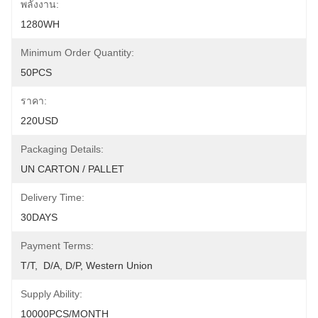
พลังงาน:
1280WH
Minimum Order Quantity:
50PCS
ราคา:
220USD
Packaging Details:
UN CARTON / PALLET
Delivery Time:
30DAYS
Payment Terms:
T/T,  D/A, D/P, Western Union
Supply Ability:
10000PCS/MONTH