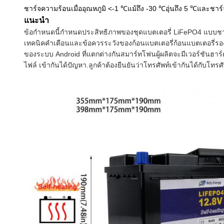
ชาร์จความร้อนเมื่ออุณหภูมิ <-1 ℃แม้ถึง -30 ℃อุ่นถึง 5 ℃และชาร์
แนะนำ
ข้อกำหนดนี้กำหนดประสิทธิภาพของชุดแบตเตอรี่ LiFePO4 แบบชาร
เทคนิคคำเตือนและข้อควรระวังของก้อนแบตเตอรี่ก้อนแบตเตอรี่
รอ
ของระบบ Android ที่แตกต่างกัน
สมาร์ทโฟน
ผู้ผลิตจะมีเวอร์ชันฮ
ไฟล์
เข้ากันได้
ปัญหา.ลูกค้าต้องยืนยันว่าโทรศัพท์เข้ากันได้กับโทรศั