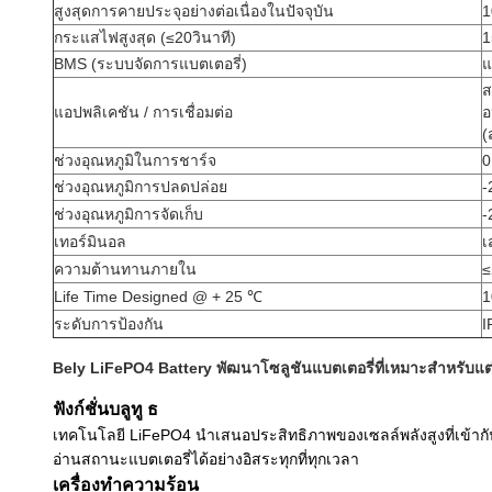
สูงสุดการคายประจุอย่างต่อเนื่องในปัจจุบัน
1
กระแสไฟสูงสุด (≤20วินาที)
1
BMS (ระบบจัดการแบตเตอรี่)
แ
ส
แอปพลิเคชัน / การเชื่อมต่อ
อ
(
ช่วงอุณหภูมิในการชาร์จ
0
ช่วงอุณหภูมิการปลดปล่อย
-
ช่วงอุณหภูมิการจัดเก็บ
-
เทอร์มินอล
เ
ความต้านทานภายใน
≤
Life Time Designed @ + 25 ℃
1
ระดับการป้องกัน
I
Bely LiFePO4 Battery พัฒนาโซลูชันแบตเตอรี่ที่เหมาะสำหรับแ
ฟังก์ชั่นบลูทู ธ
เทคโนโลยี LiFePO4 นำเสนอประสิทธิภาพของเซลล์พลังสูงที่เข้ากันไ
อ่านสถานะแบตเตอรี่ได้อย่างอิสระทุกที่ทุกเวลา
เครื่องทำความร้อน